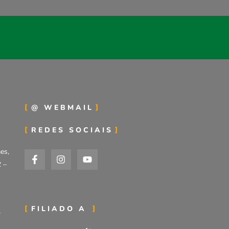
@ WEBMAIL
REDES SOCIAIS
es,
2 –
FILIADO A
r