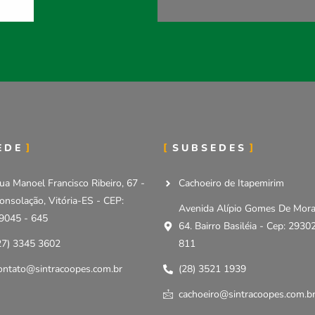
EDE
SUBSEDES
ua Manoel Francisco Ribeiro, 67 -
Cachoeiro de Itapemirim
onsolação, Vitória-ES - CEP:
Avenida Alípio Gomes De Mora
9045 - 645
64. Bairro Basiléia - Cep: 2930
27) 3345 3602
811
ontato@sintracoopes.com.br
(28) 3521 1939
cachoeiro@sintracoopes.com.b