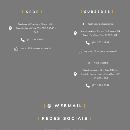
SEDE
SUBSEDES
Cachoeiro de Itapemirim
Rua Manoel Francisco Ribeiro, 67 -
Consolação, Vitória-ES - CEP: 29045 -
Avenida Alípio Gomes De Moraes, 64.
645
Bairro Basiléia - Cep: 29302 – 811
(27) 3345 3602
(28) 3521 1939
contato@sintracoopes.com.br
cachoeiro@sintracoopes.com.br
Nova Venécia
Rua Amazonas, 161, Sala 106, Ed
Espírito Santo - Bairro Beira Rio - CEP:
29.830 - 000
(27) 3752 2769
@ WEBMAIL
REDES SOCIAIS