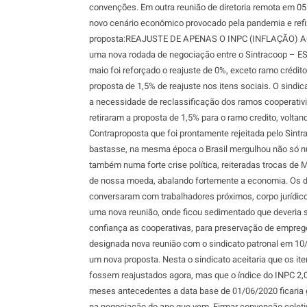
convenções. Em outra reunião de diretoria remota em 05
novo cenário econômico provocado pela pandemia e ref
proposta:REAJUSTE DE APENAS O INPC (INFLAÇÃO)
uma nova rodada de negociação entre o Sintracoop – ES
maio foi reforçado o reajuste de 0%, exceto ramo crédi
proposta de 1,5% de reajuste nos itens sociais. O sindica
a necessidade de reclassificação dos ramos cooperativ
retiraram a proposta de 1,5% para o ramo credito, volta
Contraproposta que foi prontamente rejeitada pelo Sin
bastasse, na mesma época o Brasil mergulhou não só nu
também numa forte crise política, reiteradas trocas de M
de nossa moeda, abalando fortemente a economia. Os di
conversaram com trabalhadores próximos, corpo jurídic
uma nova reunião, onde ficou sedimentado que deveria 
confiança as cooperativas, para preservação de empreg
designada nova reunião com o sindicato patronal em 1
um nova proposta. Nesta o sindicato aceitaria que os i
fossem reajustados agora, mas que o índice do INPC 2,
meses antecedentes a data base de 01/06/2020 ficaria 
na negociação do ano que vem. Firmar convenção coleti