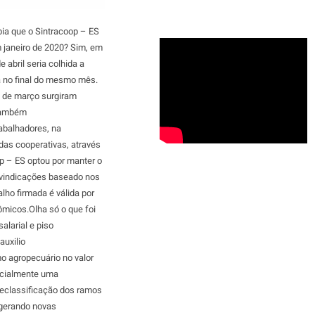
que o Sintracoop – ES
m janeiro de 2020? Sim, em
e abril seria colhida a
a no final do mesmo mês.
s de março surgiram
 também
abalhadores, na
as cooperativas, através
op – ES optou por manter o
reivindicações baseado nos
lho firmada é válida por
ômicos.Olha só o que foi
alarial e piso
auxilio
o agropecuário no valor
ficialmente uma
reclassificação dos ramos
 gerando novas