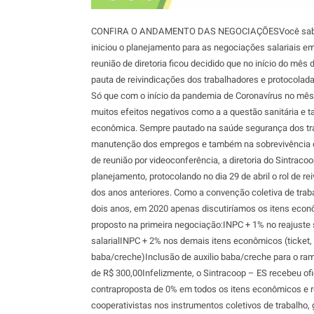
CONFIRA O ANDAMENTO DAS NEGOCIAÇÕESVocê sabia 
iniciou o planejamento para as negociações salariais e
reunião de diretoria ficou decidido que no início do mês d
pauta de reivindicações dos trabalhadores e protocolad
Só que com o início da pandemia de Coronavírus no mê
muitos efeitos negativos como a a questão sanitária e
econômica. Sempre pautado na saúde segurança dos tr
manutenção dos empregos e também na sobrevivência d
de reunião por videoconferência, a diretoria do Sintraco
planejamento, protocolando no dia 29 de abril o rol de 
dos anos anteriores. Como a convenção coletiva de traba
dois anos, em 2020 apenas discutiríamos os itens econ
proposto na primeira negociação:INPC + 1% no reajuste s
salarialINPC + 2% nos demais itens econômicos (ticket, 
baba/creche)Inclusão de auxilio baba/creche para o ram
de R$ 300,00Infelizmente, o Sintracoop – ES recebeu o
contraproposta de 0% em todos os itens econômicos e 
cooperativistas nos instrumentos coletivos de trabalho,