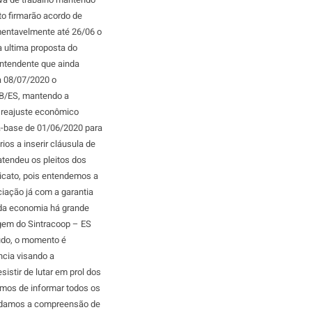
to firmarão acordo de
amentavelmente até 26/06 o
a ultima proposta do
intendente que ainda
a 08/07/2020 o
B/ES, mantendo a
e reajuste econômico
a-base de 01/06/2020 para
os a inserir cláusula de
atendeu os pleitos dos
dicato, pois entendemos a
iação já com a garantia
da economia há grande
gem do Sintracoop – ES
udo, o momento é
ncia visando a
stir de lutar em prol dos
emos de informar todos os
ardamos a compreensão de