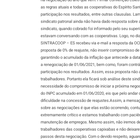
as regras atuais e todas as cooperativas do Espírito San
participação nos resultados, entre outras clausulas. L
sindicato patronal ainda não havia dado resposta sobre 
sindicato, quando cobrado foi informado pelo seu super
estavam conversando com as cooperativas. Logo, no di
SINTRACOOP – ES recebeu via e-mail a resposta da OC
proposta de 0% de reajuste, não inserir compromisso d
garantindo o acumulado da inflação que antecede a dat
a renegociação de 01/06/2021, bem como, foram contrári
participação nos resultados. Assim, essa proposta não 
trabalhadores. Portanto ela ficará sob análise deste sin
necessidade do compromisso de iniciar a próxima negoc
do INPC acumulado em 01/06/2020, eis que pelo andar 
dificuldade na concessão de reajustes.Assim, a mensa
sobre as negociações é que elas estão ocorrendo, cont
extremamente crítico e estamos trabalhando com paciê
manutenção de empregos. Mesmo assim, não iremos desi
trabalhadores das cooperativas capixabas e não deixar
passos desta negociação. Com o devido respeito, agu