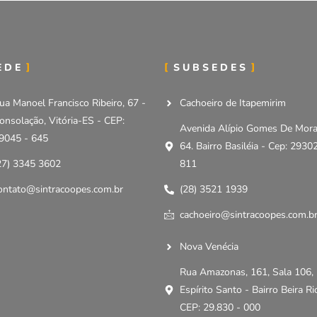
EDE
SUBSEDES
ua Manoel Francisco Ribeiro, 67 -
Cachoeiro de Itapemirim
onsolação, Vitória-ES - CEP:
Avenida Alípio Gomes De Mora
9045 - 645
64. Bairro Basiléia - Cep: 2930
27) 3345 3602
811
ontato@sintracoopes.com.br
(28) 3521 1939
cachoeiro@sintracoopes.com.b
Nova Venécia
Rua Amazonas, 161, Sala 106,
Espírito Santo - Bairro Beira Ri
CEP: 29.830 - 000