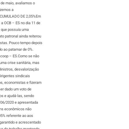
 de maio, avaliamos o
izemos a
 ACUMULADO DE 2,05%Em
 a OCB – ES no dia 11 de
to que possuía uma
to patronal ainda reiterou
istas. Pouco tempo depois
ndo ao patamar de 0%.
tracoop – ES.Como se não
ma crise sanitária, mas
inistros, desvalorização
rigentes sindicais
os, economistas e fizeram
ser dado um voto de
os e ajudá-las, sendo
0/06/2020 e apresentada
tens econômicos não
05% referente ao aos
garantido e acrescentado
va de trabalho mantendo