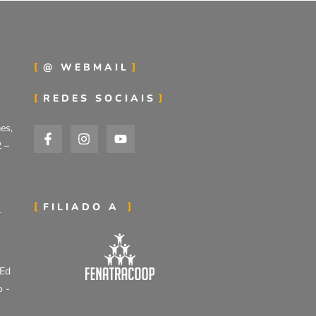
@ WEBMAIL
REDES SOCIAIS
es,
2 –
FILIADO A
r
 Ed
o -