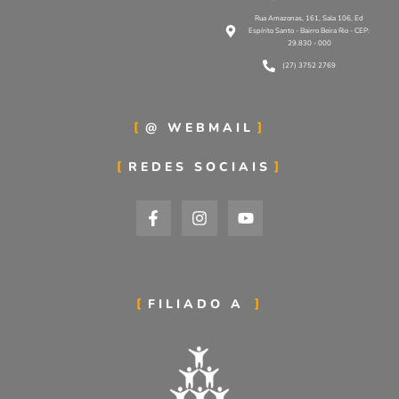
Rua Amazonas, 161, Sala 106, Ed
Espírito Santo - Bairro Beira Rio - CEP:
29.830 - 000
(27) 3752 2769
@ WEBMAIL
REDES SOCIAIS
FILIADO A