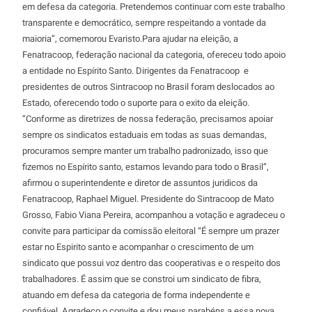
em defesa da categoria. Pretendemos continuar com este trabalho
transparente e democrático, sempre respeitando a vontade da
maioria”, comemorou Evaristo.Para ajudar na eleição, a
Fenatracoop, federação nacional da categoria, ofereceu todo apoio
a entidade no Espírito Santo. Dirigentes da Fenatracoop e
presidentes de outros Sintracoop no Brasil foram deslocados ao
Estado, oferecendo todo o suporte para o exito da eleição.
“Conforme as diretrizes de nossa federação, precisamos apoiar
sempre os sindicatos estaduais em todas as suas demandas,
procuramos sempre manter um trabalho padronizado, isso que
fizemos no Espírito santo, estamos levando para todo o Brasil”,
afirmou o superintendente e diretor de assuntos juridicos da
Fenatracoop, Raphael Miguel. Presidente do Sintracoop de Mato
Grosso, Fabio Viana Pereira, acompanhou a votação e agradeceu o
convite para participar da comissão eleitoral “É sempre um prazer
estar no Espirito santo e acompanhar o crescimento de um
sindicato que possui voz dentro das cooperativas e o respeito dos
trabalhadores. É assim que se constroi um sindicato de fibra,
atuando em defesa da categoria de forma independente e
confiável. Agradeço o convite e dou meus parabéns a essa nova