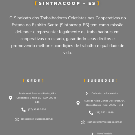
SINTRACOOP - ES
O Sindicato dos Trabalhadores Celetistas nas Cooperativas no
Estado do Espírito Santo (Sintracoop-ES) tem como missão
defender e representar legalmente os trabalhadores em
cooperativas no estado, garantindo seus direitos e
promovendo melhores condições de trabalho e qualidade de
vida.
SEDE
SUBSEDES
Cachoeiro de Itapemirim
Rua Manoel Francisco Ribeiro, 67 -
Consolação, Vitória-ES - CEP: 29045 -
Avenida Alípio Gomes De Moraes, 64.
645
Bairro Basiléia - Cep: 29302 – 811
(27) 3345 3602
(28) 3521 1939
contato@sintracoopes.com.br
cachoeiro@sintracoopes.com.br
Nova Venécia